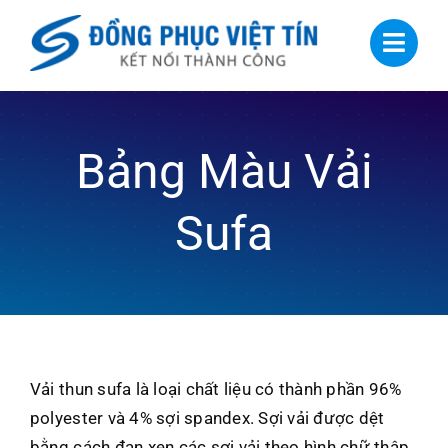
Skip
to
content
Bảng Màu Vải
Sufa
Vải thun sufa là loại chất liệu có thành phần 96%
polyester và 4% sợi spandex. Sợi vải được dệt
bằng cách đan xen các sợi vải theo hình chữ thập,