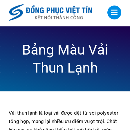
Skip
to
content
Bảng Màu Vải
Thun Lạnh
Vải thun lạnh là loại vải được dệt từ sợi polyester
tổng hợp, mang lại nhiều ưu điểm vượt trội. Chất
liệu này có khả năng thấm hút mồ hôi tốt, giúp