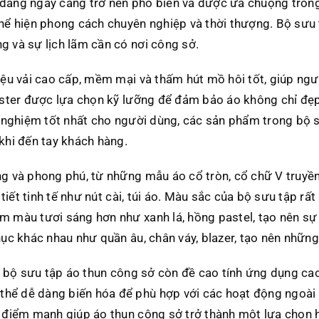
đang ngày càng trở nên phổ biến và được ưa chuộng trong
thể hiện phong cách chuyên nghiệp và thời thượng. Bộ sưu
g và sự lịch lãm cần có nơi công sở.
liệu vải cao cấp, mềm mại và thấm hút mồ hôi tốt, giúp ng
yester được lựa chọn kỹ lưỡng để đảm bảo áo không chỉ đẹp
ải nghiệm tốt nhất cho người dùng, các sản phẩm trong bộ 
khi đến tay khách hàng.
ng và phong phú, từ những mẫu áo cổ tròn, cổ chữ V truyề
i tiết tinh tế như nút cài, túi áo. Màu sắc của bộ sưu tập 
m màu tươi sáng hơn như xanh lá, hồng pastel, tạo nên s
hục khác nhau như quần âu, chân váy, blazer, tạo nên nhữn
ệu, bộ sưu tập áo thun công sở còn đề cao tính ứng dụng c
ể dễ dàng biến hóa để phù hợp với các hoạt động ngoài tr
à điểm mạnh giúp áo thun công sở trở thành một lựa chọn 