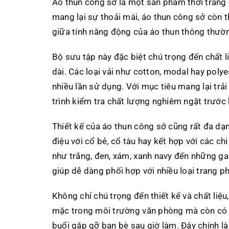
Áo thun công sở là một sản phẩm thời trang 
mang lại sự thoải mái, áo thun công sở còn 
giữa tính năng động của áo thun thông thườn
Bộ sưu tập này đặc biệt chú trọng đến chất 
dài. Các loại vải như cotton, modal hay pol
nhiều lần sử dụng. Với mục tiêu mang lại tr
trình kiểm tra chất lượng nghiêm ngặt trước 
Thiết kế của áo thun công sở cũng rất đa dạ
điệu với cổ bẻ, cổ tàu hay kết hợp với các ch
như trắng, đen, xám, xanh navy đến những ga
giúp dễ dàng phối hợp với nhiều loại trang p
Không chỉ chú trọng đến thiết kế và chất li
mặc trong môi trường văn phòng mà còn có th
buổi gặp gỡ bạn bè sau giờ làm. Đây chính l