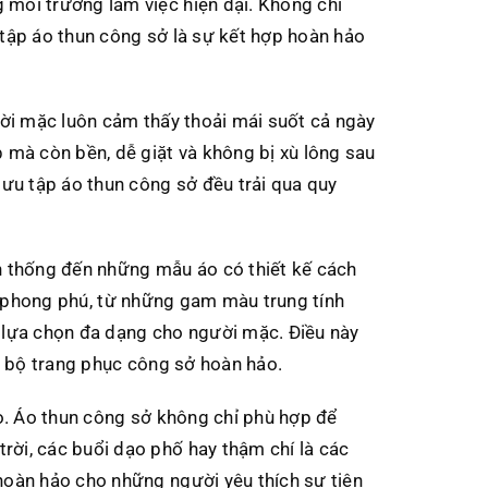
 môi trường làm việc hiện đại. Không chỉ
 tập áo thun công sở là sự kết hợp hoàn hảo
ười mặc luôn cảm thấy thoải mái suốt cả ngày
 mà còn bền, dễ giặt và không bị xù lông sau
sưu tập áo thun công sở đều trải qua quy
n thống đến những mẫu áo có thiết kế cách
rất phong phú, từ những gam màu trung tính
ự lựa chọn đa dạng cho người mặc. Điều này
g bộ trang phục công sở hoàn hảo.
ao. Áo thun công sở không chỉ phù hợp để
ời, các buổi dạo phố hay thậm chí là các
hoàn hảo cho những người yêu thích sự tiện