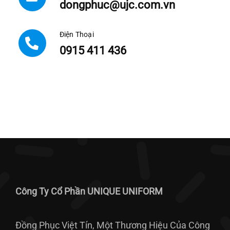
dongphuc@ujc.com.vn
Điện Thoại
0915 411 436
Công Ty Cổ Phần UNIQUE UNIFORM
Đồng Phục Việt Tín, Một Thương Hiệu Của Công