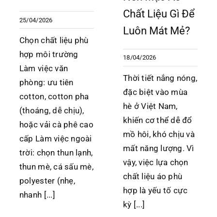
Chất Liệu Gì Để
25/04/2026
Luôn Mát Mẻ?
Chọn chất liệu phù
hợp môi trường
18/04/2026
Làm việc văn
Thời tiết nắng nóng,
phòng: ưu tiên
đặc biệt vào mùa
cotton, cotton pha
hè ở Việt Nam,
(thoáng, dễ chịu),
khiến cơ thể dễ đổ
hoặc vải cà phê cao
mồ hôi, khó chịu và
cấp Làm việc ngoài
mất năng lượng. Vì
trời: chọn thun lạnh,
vậy, việc lựa chọn
thun mè, cá sấu mè,
chất liệu áo phù
polyester (nhẹ,
hợp là yếu tố cực
nhanh [...]
kỳ [...]