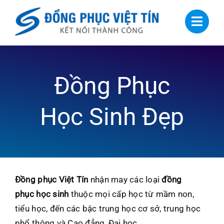
Skip
to
content
Đồng Phục
Học Sinh Đẹp
Đồng phục Việt Tín
nhận may các loại
đồng
phục học sinh
thuộc mọi cấp học từ mầm non,
tiểu học, đến các bậc trung học cơ sở, trung học
phổ thông và Cao đẳng, Đại học.