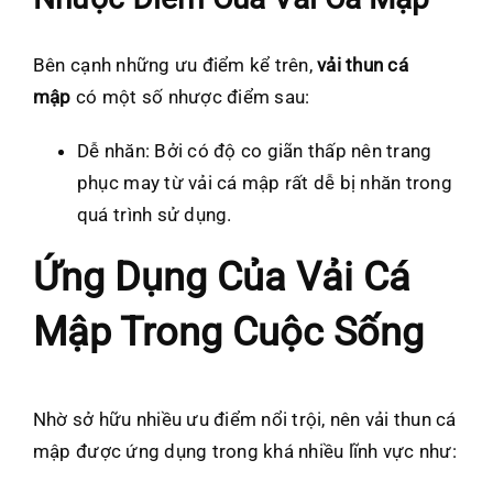
Bên cạnh những ưu điểm kể trên,
vải thun cá
mập
có một số nhược điểm sau:
Dễ nhăn: Bởi có độ co giãn thấp nên trang
phục may từ vải cá mập rất dễ bị nhăn trong
quá trình sử dụng.
Ứng Dụng Của Vải Cá
Mập Trong Cuộc Sống
Nhờ sở hữu nhiều ưu điểm nổi trội, nên vải thun cá
mập được ứng dụng trong khá nhiều lĩnh vực như: