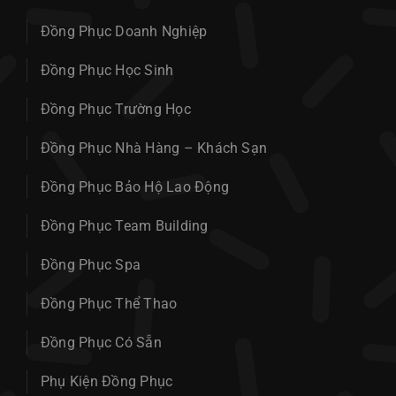
Đồng Phục Doanh Nghiệp
Đồng Phục Học Sinh
Đồng Phục Trường Học
Đồng Phục Nhà Hàng – Khách Sạn
Đồng Phục Bảo Hộ Lao Động
Đồng Phục Team Building
Đồng Phục Spa
Đồng Phục Thể Thao
Đồng Phục Có Sẵn
Phụ Kiện Đồng Phục