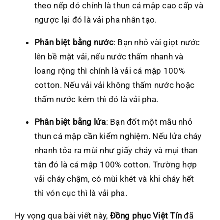
theo nếp dó chính là thun cá mập cao cấp và
ngược lại đó là vải pha nhân tạo.
Phân biệt bằng nước
: Bạn nhỏ vài giọt nước
lên bề mặt vải, nếu nước thấm nhanh và
loang rộng thì chính là vải cá mập 100%
cotton. Nếu vải vải không thấm nước hoặc
thấm nước kém thì đó là vải pha.
Phân biệt bằng lửa
: Bạn đốt một mẫu nhỏ
thun cá mập cần kiểm nghiệm. Nếu lửa cháy
nhanh tỏa ra mùi như giấy cháy và mụi than
tàn đó là cá mập 100% cotton. Trường hợp
vải cháy chậm, có mùi khét và khi cháy hết
thì vón cục thì là vải pha.
Hy vọng qua bài viết này,
Đồng phục Việt Tín
đã