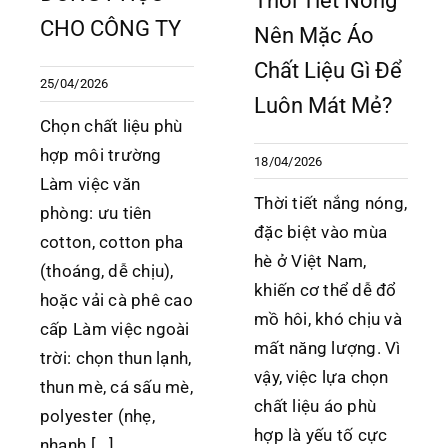
Thời Tiết Nóng
CHO CÔNG TY
Nên Mặc Áo
Chất Liệu Gì Để
25/04/2026
Luôn Mát Mẻ?
Chọn chất liệu phù
hợp môi trường
18/04/2026
Làm việc văn
Thời tiết nắng nóng,
phòng: ưu tiên
đặc biệt vào mùa
cotton, cotton pha
hè ở Việt Nam,
(thoáng, dễ chịu),
khiến cơ thể dễ đổ
hoặc vải cà phê cao
mồ hôi, khó chịu và
cấp Làm việc ngoài
mất năng lượng. Vì
trời: chọn thun lạnh,
vậy, việc lựa chọn
thun mè, cá sấu mè,
chất liệu áo phù
polyester (nhẹ,
hợp là yếu tố cực
nhanh [...]