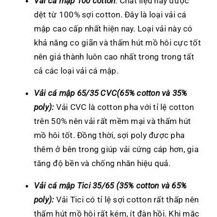
Vải cá mập 100 cotton
: Chất liệu này được
dệt từ 100% sợi cotton. Đây là loại vải cá
mập cao cấp nhất hiện nay. Loại vải này có
khả năng co giãn và thấm hút mồ hôi cực tốt
nên giá thành luôn cao nhất trong trong tất
cả các loại vải cá mập.
Vải cá mập 65/35 CVC(65% cotton và 35%
poly):
Vải CVC là cotton pha với tỉ lệ cotton
trên 50% nên vải rất mềm mại và thấm hút
mồ hôi tốt. Đồng thời, sợi poly được pha
thêm ở bên trong giúp vải cứng cáp hơn, gia
tăng độ bền và chống nhăn hiệu quả.
Vải cá mập Tici 35/65 (35% cotton và 65%
poly):
Vải Tici có tỉ lệ sợi cotton rất thấp nên
thấm hút mồ hôi rất kém, ít đàn hồi. Khi mặc