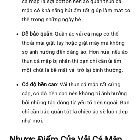
cá mập là sợi cotton nên áo quần thun cá
mập có khả năng hút ẩm tốt giúp làm mát cơ
thể trong những ngày hè.
Dễ bảo quản
: Quần áo vải cá mập có thể
thoải mái giặt tay hoặc giặt máy mà không
sợ ảnh hưởng đến dáng áo. Hơn nữa, nếu áo
thun cá mập bị nhăn thì bạn chỉ cần ủi ấm
một chút là bề mặt vải trở lại bình thường.
Có độ bền cao
: Vải thun cá mập rất cứng
cáp, có độ bền cao nên không bị ảnh hưởng
bởi những tác động từ yếu tố bên ngoài. Bạn
chỉ cần bảo quản tốt là chiếc áo sẽ luôn đẹp
như mới.
Nhược Điểm Của Vải Cá Mập