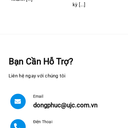
kỳ [...]
Bạn Cần Hỗ Trợ?
Liên hệ ngay với chúng tôi
Email
dongphuc@ujc.com.vn
Điện Thoại