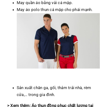
May quần áo bằng vải cá mập.
May áo polo thun cá mập cho phái mạnh.
Sản xuất chăn ga, gối, thảm trải nhà, rèm
cửa,… trong gia đình.
> Xem thêm:
Áo thun đồng phục chất lượng tại