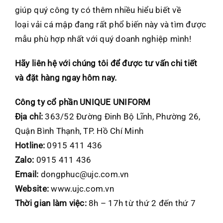
giúp quý công ty có thêm nhiều hiểu biết về
loại vải cá mập đang rất phổ biến này và tìm được
mẫu phù hợp nhất với quý doanh nghiệp mình!
Hãy liên hệ với chúng tôi để được tư vấn chi tiết
và đặt hàng ngay hôm nay.
Công ty cổ phần UNIQUE UNIFORM
Địa chỉ:
363/52 Đường Đinh Bộ Lĩnh, Phường 26,
Quận Bình Thạnh, TP. Hồ Chí Minh
Hotline:
0915 411 436
Zalo:
0915 411 436
Email:
dongphuc@ujc.com.vn
Website:
www.ujc.com.vn
Thời gian làm việc:
8h – 17h từ thứ 2 đến thứ 7