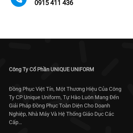
0915 411 436
Công Ty Cổ Phần UNIQUE UNIFORM
Đồng Phục Việt Tín, Một Thương Hiệu Của Công
Ty CP Unique Uniform, Tự Hào Luôn Mang Đến
Giải Pháp Đồng Phục Toàn Diện Cho Doanh
Nghiệp, Nhà Máy Và Hệ Thống Giáo Dục Các
Cấp…