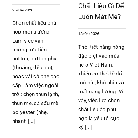
Chất Liệu Gì Để
25/04/2026
Luôn Mát Mẻ?
Chọn chất liệu phù
hợp môi trường
18/04/2026
Làm việc văn
Thời tiết nắng nóng,
phòng: ưu tiên
đặc biệt vào mùa
cotton, cotton pha
hè ở Việt Nam,
(thoáng, dễ chịu),
khiến cơ thể dễ đổ
hoặc vải cà phê cao
mồ hôi, khó chịu và
cấp Làm việc ngoài
mất năng lượng. Vì
trời: chọn thun lạnh,
vậy, việc lựa chọn
thun mè, cá sấu mè,
chất liệu áo phù
polyester (nhẹ,
hợp là yếu tố cực
nhanh [...]
kỳ [...]